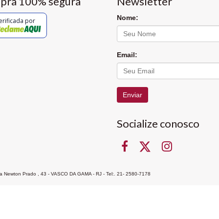
pra 100% segura
Newsletter
Nome:
erificada por
Email:
Enviar
Socialize conosco
Rua Newton Prado , 43 - VASCO DA GAMA - RJ - Tel:. 21- 2580-7178
ocon