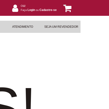
Olá!
Login
Cadastre-se
Faça
ou
ATENDIMENTO
SEJA UM REVENDEDOR
S!