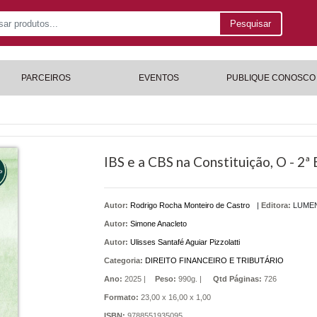
Pesquisar
PARCEIROS
EVENTOS
PUBLIQUE CONOSCO
IBS e a CBS na Constituição, O - 2ª 
Autor:
Rodrigo Rocha Monteiro de Castro
|
Editora:
LUMEN
Autor:
Simone Anacleto
Autor:
Ulisses Santafé Aguiar Pizzolatti
Categoria:
DIREITO FINANCEIRO E TRIBUTÁRIO
Ano:
2025 |
Peso:
990g. |
Qtd Páginas:
726
Formato:
23,00 x 16,00 x 1,00
ISBN:
9788551935095