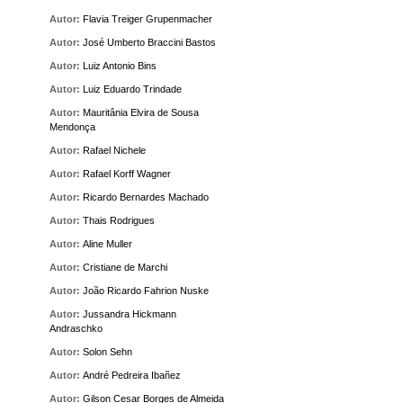
Autor:
Flavia Treiger Grupenmacher
Autor:
José Umberto Braccini Bastos
Autor:
Luiz Antonio Bins
Autor:
Luiz Eduardo Trindade
Autor:
Mauritânia Elvira de Sousa
Mendonça
Autor:
Rafael Nichele
Autor:
Rafael Korff Wagner
Autor:
Ricardo Bernardes Machado
Autor:
Thais Rodrigues
Autor:
Aline Muller
Autor:
Cristiane de Marchi
Autor:
João Ricardo Fahrion Nuske
Autor:
Jussandra Hickmann
Andraschko
Autor:
Solon Sehn
Autor:
André Pedreira Ibañez
Autor:
Gilson Cesar Borges de Almeida