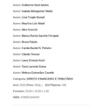
Autor:
Guilherme Sesti Santos
Autor:
Isabela Weingartner Welter
Autor:
Lívia Troglio Stumpf
Autor:
Maurício Luís Maioli
Autor:
Alice Grecchi
Autor:
Bianca Rocha Sacchis Ferrigolo
Autor:
Bruna Paludo
Autor:
Camila Bandel N. Pinheiro
Autor:
Cláudio Tessari
Autor:
Laury Ernesto Koch
Autor:
Tacio Lacerda Gama
Autor:
Melissa Guimarães Castello
Categoria:
DIREITO FINANCEIRO E TRIBUTÁRIO
Ano:
2026 |
Peso:
600g. |
Qtd Páginas:
446
Formato:
23,00 x 16,00 x 1,00
ISBN:
9788551940433