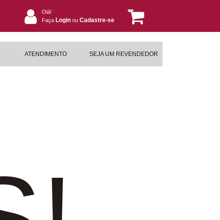
Olá!
Login
Cadastre-se
Faça
ou
ATENDIMENTO
SEJA UM REVENDEDOR
S!