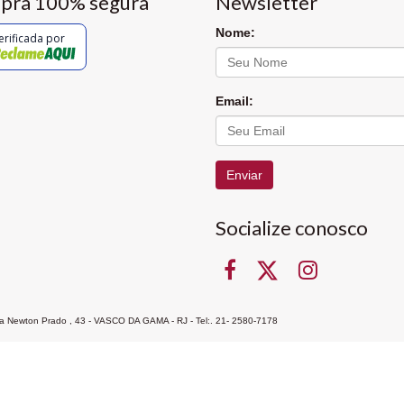
pra 100% segura
Newsletter
Nome:
erificada por
Email:
Enviar
Socialize conosco
Rua Newton Prado , 43 - VASCO DA GAMA - RJ - Tel:. 21- 2580-7178
ocon