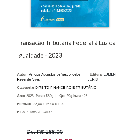
Transação Tributária Federal à Luz da
Igualdade - 2023
Autor:
Vinícius Augustus de Vasconcelos
|
Editora:
LUMEN
Rezende Alves
JURIS
Categoria:
DIREITO FINANCEIRO E TRIBUTÁRIO
Ano:
2023 |
Peso:
580g. |
Qtd Páginas:
428
Formato:
23,00 x 16,00 x 1,00
ISBN:
9788551924037
De: R$ 155,00