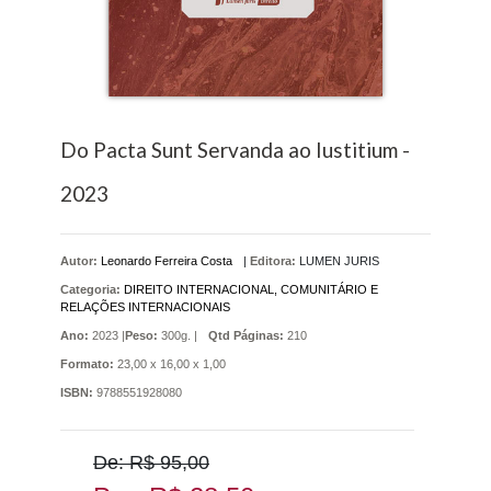
Do Pacta Sunt Servanda ao Iustitium -
2023
Autor:
Leonardo Ferreira Costa
|
Editora:
LUMEN JURIS
Categoria:
DIREITO INTERNACIONAL, COMUNITÁRIO E
RELAÇÕES INTERNACIONAIS
Ano:
2023 |
Peso:
300g. |
Qtd Páginas:
210
Formato:
23,00 x 16,00 x 1,00
ISBN:
9788551928080
De: R$ 95,00