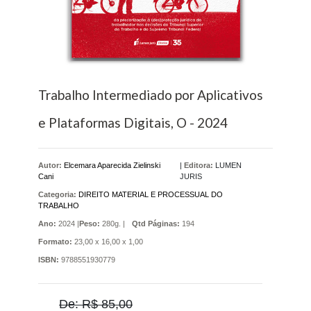
Trabalho Intermediado por Aplicativos
e Plataformas Digitais, O - 2024
Autor:
Elcemara Aparecida Zielinski
|
Editora:
LUMEN
Cani
JURIS
Categoria:
DIREITO MATERIAL E PROCESSUAL DO
TRABALHO
Ano:
2024 |
Peso:
280g. |
Qtd Páginas:
194
Formato:
23,00 x 16,00 x 1,00
ISBN:
9788551930779
De: R$ 85,00