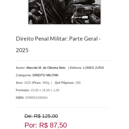
Direito Penal Militar: Parte Geral -
2025
Autor:
Marcelo M. de Oliveira Neto
|
Editora:
LUMEN JURIS
Categoria:
DIREITO MILITAR
Ano:
2025 |
Peso:
390g. |
Qtd Páginas:
268
Formato:
23,00 x 16,00 x 1,00
ISBN:
9788551935941
De: R$ 125,00
Por: R$ 87,50