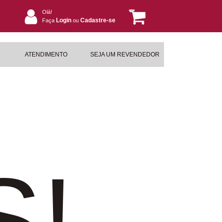
Olá!
Login
Cadastre-se
Faça
ou
ATENDIMENTO
SEJA UM REVENDEDOR
S!