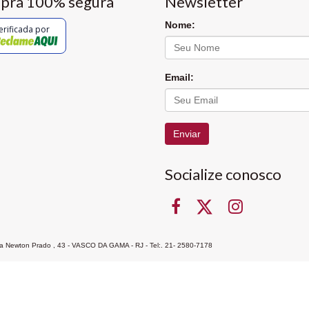
pra 100% segura
Newsletter
Nome:
erificada por
Email:
Enviar
Socialize conosco
Rua Newton Prado , 43 - VASCO DA GAMA - RJ - Tel:. 21- 2580-7178
ocon