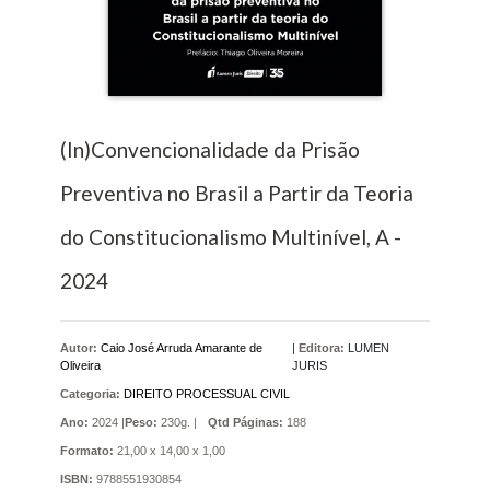
(In)Convencionalidade da Prisão
Preventiva no Brasil a Partir da Teoria
do Constitucionalismo Multinível, A -
2024
Autor:
Caio José Arruda Amarante de
|
Editora:
LUMEN
Oliveira
JURIS
Categoria:
DIREITO PROCESSUAL CIVIL
Ano:
2024 |
Peso:
230g. |
Qtd Páginas:
188
Formato:
21,00 x 14,00 x 1,00
ISBN:
9788551930854