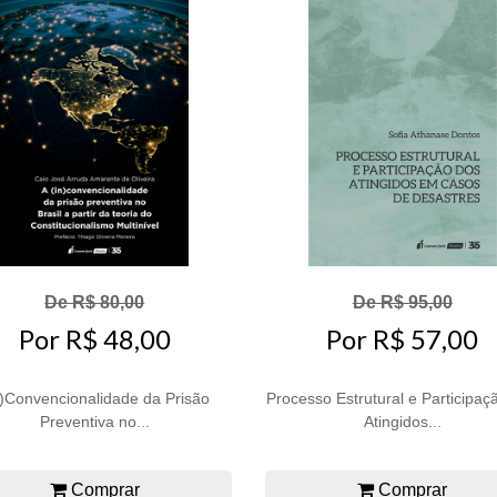
De R$ 80,00
De R$ 95,00
Por R$ 48,00
Por R$ 57,00
n)Convencionalidade da Prisão
Processo Estrutural e Participaç
Preventiva no...
Atingidos...
Comprar
Comprar