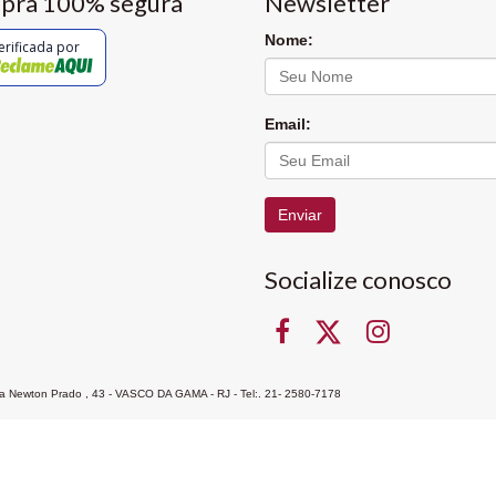
pra 100% segura
Newsletter
Nome:
erificada por
Email:
Enviar
Socialize conosco
Rua Newton Prado , 43 - VASCO DA GAMA - RJ - Tel:. 21- 2580-7178
ocon