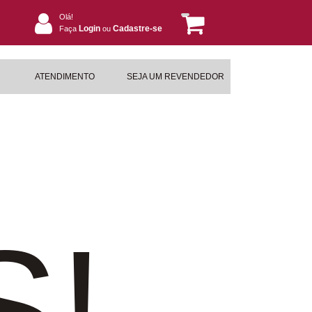
Olá!
Login
Cadastre-se
Faça
ou
ATENDIMENTO
SEJA UM REVENDEDOR
S!