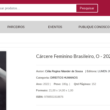
Pesquisar
PARCEIROS
EVENTOS
PUBLIQUE CONOSCO
Cárcere Feminino Brasileiro, O - 20
Autor:
Célia Regina Nilander de Sousa
|
Editora:
LUMEN J
Categoria:
DIREITOS HUMANOS
Ano:
2022 |
Peso:
180g. |
Qtd Páginas:
152
Formato:
21,00 x 14,00 x 1,00
ISBN:
9788551918876