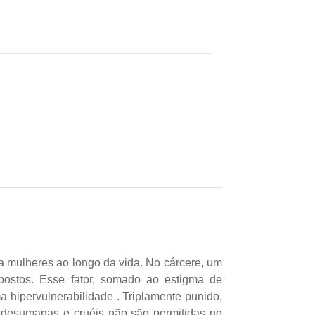
a mulheres ao longo da vida. No cárcere, um
mpostos. Esse fator, somado ao estigma de
 hipervulnerabilidade . Triplamente punido,
 desumanas e cruéis não são permitidas no