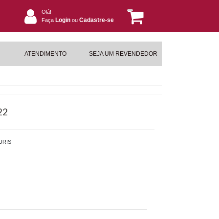
Olá!
Login
Cadastre-se
Faça
ou
ATENDIMENTO
SEJA UM REVENDEDOR
22
URIS