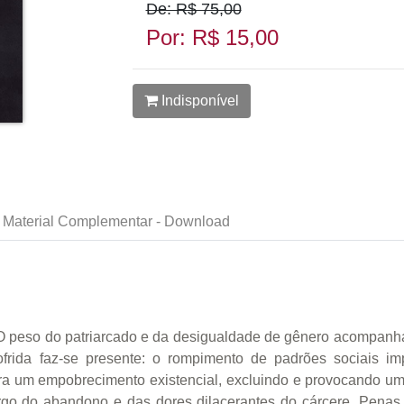
De: R$ 75,00
Por: R$ 15,00
Indisponível
Material Complementar - Download
 O peso do patriarcado e da desigualdade de gênero acompanh
 sofrida faz-se presente: o rompimento de padrões sociais i
ra um empobrecimento existencial, excluindo e provocando uma
rgo do abandono e das dores dilacerantes do cárcere. Penas