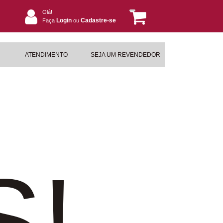
Olá!
Login
Cadastre-se
Faça
ou
ATENDIMENTO
SEJA UM REVENDEDOR
S!