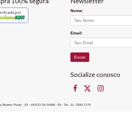
pra 100% segura
Newsletter
Nome:
erificada por
Email:
Enviar
Socialize conosco
Rua Newton Prado , 43 - VASCO DA GAMA - RJ - Tel:. 21- 2580-7178
ocon