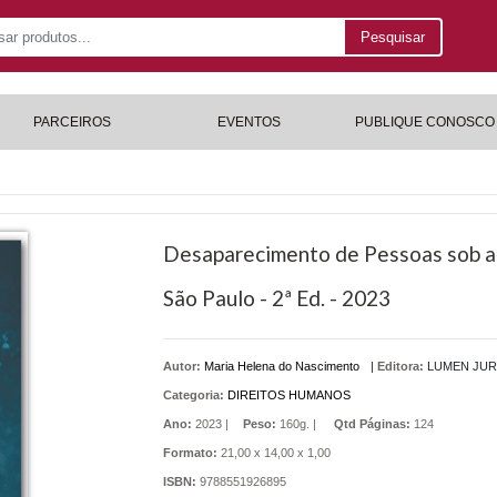
Pesquisar
PARCEIROS
EVENTOS
PUBLIQUE CONOSCO
Desaparecimento de Pessoas sob a Ó
São Paulo - 2ª Ed. - 2023
Autor:
Maria Helena do Nascimento
|
Editora:
LUMEN JUR
Categoria:
DIREITOS HUMANOS
Ano:
2023 |
Peso:
160g. |
Qtd Páginas:
124
Formato:
21,00 x 14,00 x 1,00
ISBN:
9788551926895