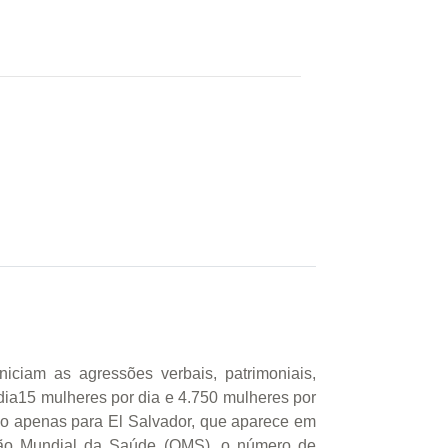
iciam as agressões verbais, patrimoniais,
édia15 mulheres por dia e 4.750 mulheres por
ndo apenas para El Salvador, que aparece em
ação Mundial da Saúde (OMS), o número de