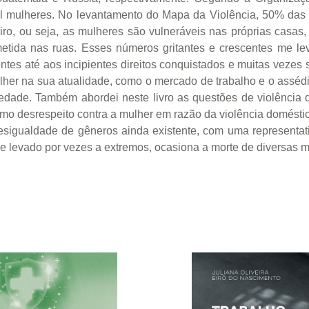
l mulheres. No levantamento do Mapa da Violência, 50% das 
ro, ou seja, as mulheres são vulneráveis nas próprias casas
etida nas ruas. Esses números gritantes e crescentes me lev
stentes até aos incipientes direitos conquistados e muitas vez
her na sua atualidade, como o mercado de trabalho e o assédi
edade. Também abordei neste livro as questões de violência d
tremo desrespeito contra a mulher em razão da violência domést
esigualdade de gêneros ainda existente, com uma representa
que levado por vezes a extremos, ocasiona a morte de diversas 