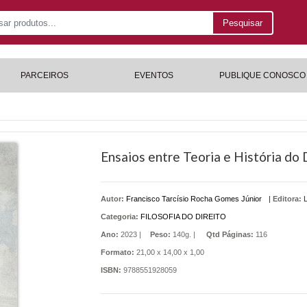
Pesquisar
PARCEIROS
EVENTOS
PUBLIQUE CONOSCO
Ensaios entre Teoria e História do 
Autor:
Francisco Tarcísio Rocha Gomes Júnior
|
Editora:
Categoria:
FILOSOFIA DO DIREITO
Ano:
2023 |
Peso:
140g. |
Qtd Páginas:
116
Formato:
21,00 x 14,00 x 1,00
ISBN:
9788551928059