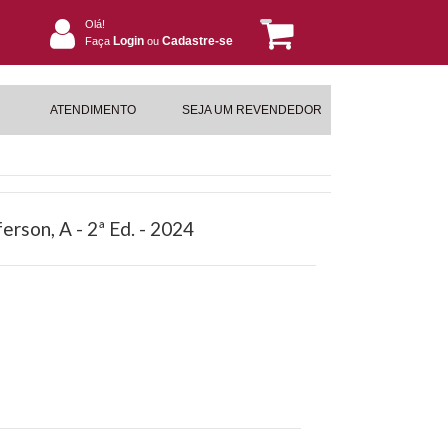
Olá!
Login
Cadastre-se
Faça
ou
ATENDIMENTO
SEJA UM REVENDEDOR
erson, A - 2ª Ed. - 2024