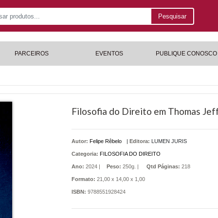
Pesquisar
PARCEIROS
EVENTOS
PUBLIQUE CONOSCO
Filosofia do Direito em Thomas Jeff
Autor:
Felipe Rêbelo
|
Editora:
LUMEN JURIS
Categoria:
FILOSOFIA DO DIREITO
Ano:
2024 |
Peso:
250g. |
Qtd Páginas:
218
Formato:
21,00 x 14,00 x 1,00
ISBN:
9788551928424