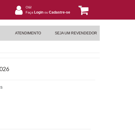
Olá!
Login
Cadastre-se
Faça
ou
ATENDIMENTO
SEJA UM REVENDEDOR
2026
IS