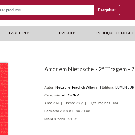
Pesquisar
PARCEIROS
EVENTOS
PUBLIQUE CONOSCO
Amor em Nietzsche - 2ª Tiragem - 
Autor:
Nietzsche. Friedrich Wilhelm
|
Editora:
LUMEN JUR
Categoria:
FILOSOFIA
Ano:
2026 |
Peso:
280g. |
Qtd Páginas:
184
Formato:
23,00 x 16,00 x 1,00
ISBN:
9788551921104