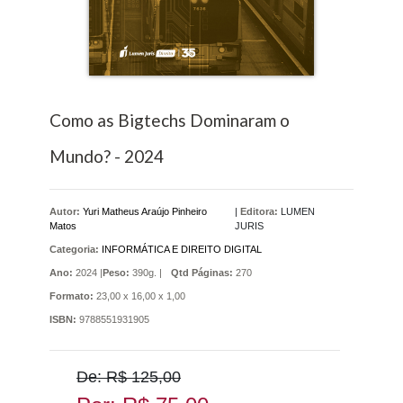
Como as Bigtechs Dominaram o
Mundo? - 2024
Autor:
Yuri Matheus Araújo Pinheiro
|
Editora:
LUMEN
Matos
JURIS
Categoria:
INFORMÁTICA E DIREITO DIGITAL
Ano:
2024 |
Peso:
390g. |
Qtd Páginas:
270
Formato:
23,00 x 16,00 x 1,00
ISBN:
9788551931905
De: R$ 125,00