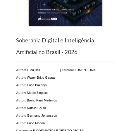
Soberania Digital e Inteligência
Artificial no Brasil - 2026
Autor:
Luca Belli
|
Editora:
LUMEN JURIS
Autor:
Walter Britto Gaspar
Autor:
Erica Bakonyi
Autor:
Nicolo Zingales
Autor:
Breno Pauli Medeiros
Autor:
Natália Couto
Autor:
Germano Johansson
Autor:
Filipe Medon
Categoria:
INFORMÁTICA E DIREITO DIGITAL