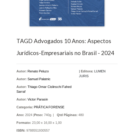
TAGD Advogados 10 Anos: Aspectos
Jurídicos-Empresariais no Brasil - 2024
Autor:
Renato Peluzo
|
Editora:
LUMEN
JURIS
Autor:
Samuel Palatnic
Autor:
Thiago Omar Cislinschi Fahed
Sarraf
Autor:
Victor Parasin
Categoria:
PRÁTICA FORENSE
Ano:
2024 |
Peso:
740g. |
Qtd Páginas:
480
Formato:
23,00 x 16,00 x 1,00
ISBN:
9788551930557