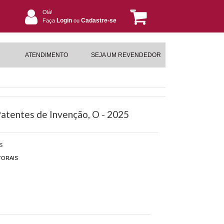
Olá!
Login
Cadastre-se
Faça
ou
ATENDIMENTO
SEJA UM REVENDEDOR
Patentes de Invenção, O - 2025
S
TORAIS