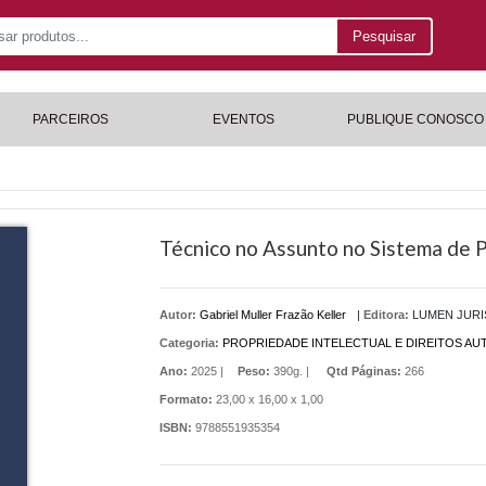
Pesquisar
PARCEIROS
EVENTOS
PUBLIQUE CONOSCO
Técnico no Assunto no Sistema de 
Autor:
Gabriel Muller Frazão Keller
|
Editora:
LUMEN JURI
Categoria:
PROPRIEDADE INTELECTUAL E DIREITOS AU
Ano:
2025 |
Peso:
390g. |
Qtd Páginas:
266
Formato:
23,00 x 16,00 x 1,00
ISBN:
9788551935354