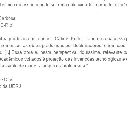
écnico no assunto pode ser uma coletividade, “corpo-técnico” 
 Barbosa
UC-Rio
bra produzida pelo autor - Gabriel Keller – aborda a natureza 
 momentos, às obras produzidas por doutrinadores renomados n
 [...] Essa obra é, nesta perspectiva, riquíssima, relevante 
e acadêmicos voltados à proteção das invenções tecnológicas e
o assunto de maneira ampla e aprofundada.”
 e Dias
to da UERJ