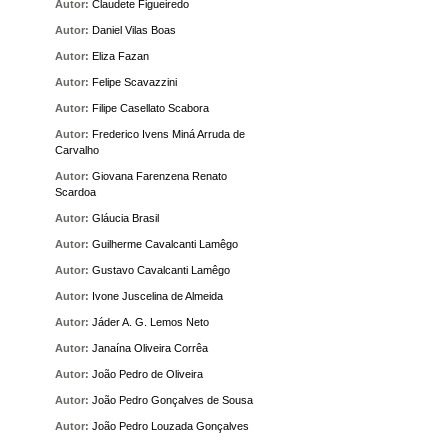
Autor:
Claudete Figueiredo
Autor:
Daniel Vilas Boas
Autor:
Eliza Fazan
Autor:
Felipe Scavazzini
Autor:
Filipe Casellato Scabora
Autor:
Frederico Ivens Miná Arruda de
Carvalho
Autor:
Giovana Farenzena Renato
Scardoa
Autor:
Gláucia Brasil
Autor:
Guilherme Cavalcanti Lamêgo
Autor:
Gustavo Cavalcanti Lamêgo
Autor:
Ivone Juscelina de Almeida
Autor:
Jáder A. G. Lemos Neto
Autor:
Janaína Oliveira Corrêa
Autor:
João Pedro de Oliveira
Autor:
João Pedro Gonçalves de Sousa
Autor:
João Pedro Louzada Gonçalves