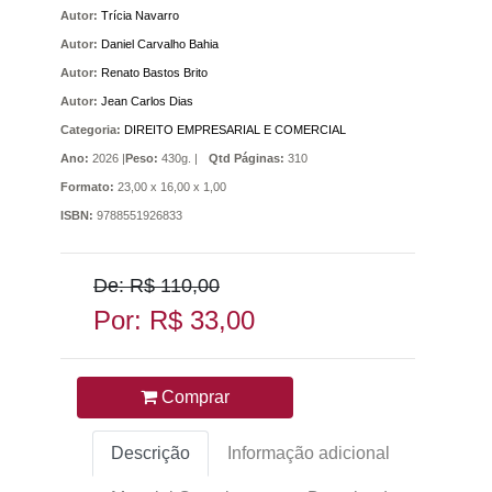
Autor:
Trícia Navarro
Autor:
Daniel Carvalho Bahia
Autor:
Renato Bastos Brito
Autor:
Jean Carlos Dias
Categoria:
DIREITO EMPRESARIAL E COMERCIAL
Ano:
2026 |
Peso:
430g. |
Qtd Páginas:
310
Formato:
23,00 x 16,00 x 1,00
ISBN:
9788551926833
De: R$ 110,00
Por: R$ 33,00
Comprar
Descrição
Informação adicional