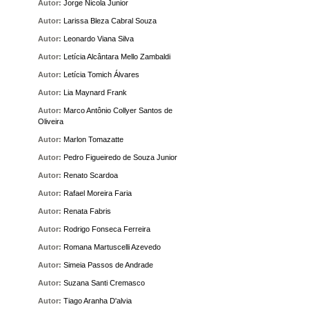
Autor:
Jorge Nicola Junior
Autor:
Larissa Bleza Cabral Souza
Autor:
Leonardo Viana Silva
Autor:
Letícia Alcântara Mello Zambaldi
Autor:
Letícia Tomich Álvares
Autor:
Lia Maynard Frank
Autor:
Marco Antônio Collyer Santos de
Oliveira
Autor:
Marlon Tomazatte
Autor:
Pedro Figueiredo de Souza Junior
Autor:
Renato Scardoa
Autor:
Rafael Moreira Faria
Autor:
Renata Fabris
Autor:
Rodrigo Fonseca Ferreira
Autor:
Romana Martuscelli Azevedo
Autor:
Simeia Passos de Andrade
Autor:
Suzana Santi Cremasco
Autor:
Tiago Aranha D'alvia