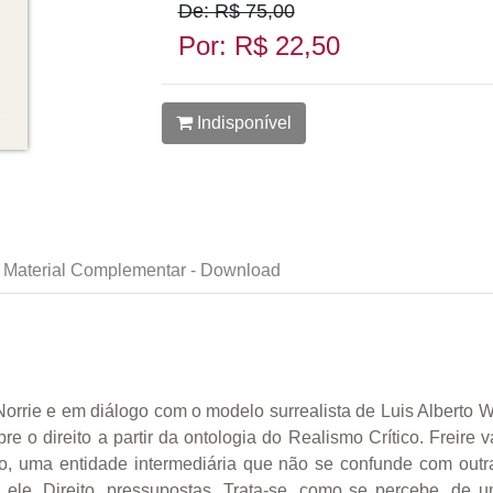
De: R$ 75,00
Por: R$ 22,50
Indisponível
Material Complementar - Download
rrie e em diálogo com o modelo surrealista de Luis Alberto W
e o direito a partir da ontologia do Realismo Crítico. Freire v
so, uma entidade intermediária que não se confunde com outr
 ele, Direito, pressupostas. Trata-se, como se percebe, de 