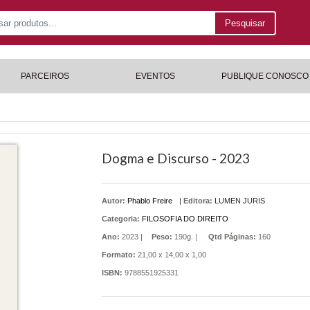
Pesquisar
PARCEIROS
EVENTOS
PUBLIQUE CONOSCO
Dogma e Discurso - 2023
Autor:
Phablo Freire
|
Editora:
LUMEN JURIS
Categoria:
FILOSOFIA DO DIREITO
Ano:
2023 |
Peso:
190g. |
Qtd Páginas:
160
Formato:
21,00 x 14,00 x 1,00
ISBN:
9788551925331