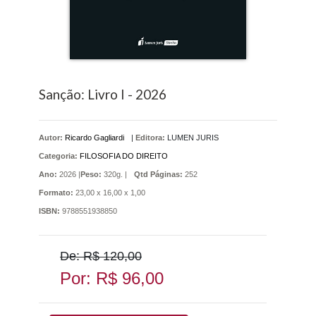
Sanção: Livro I - 2026
Autor:
Ricardo Gagliardi
|
Editora:
LUMEN JURIS
Categoria:
FILOSOFIA DO DIREITO
Ano:
2026 |
Peso:
320g. |
Qtd Páginas:
252
Formato:
23,00 x 16,00 x 1,00
ISBN:
9788551938850
De: R$ 120,00
Por: R$ 96,00