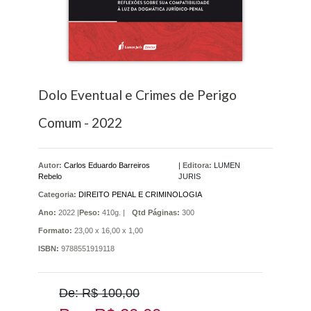
Dolo Eventual e Crimes de Perigo
Comum - 2022
Autor:
Carlos Eduardo Barreiros
|
Editora:
LUMEN
Rebelo
JURIS
Categoria:
DIREITO PENAL E CRIMINOLOGIA
Ano:
2022 |
Peso:
410g. |
Qtd Páginas:
300
Formato:
23,00 x 16,00 x 1,00
ISBN:
9788551919118
De: R$ 100,00