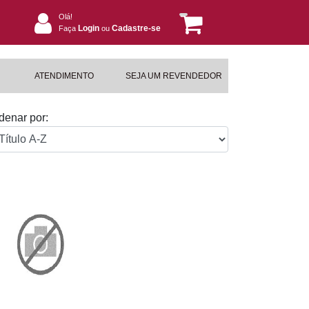
Olá!
Login
Cadastre-se
Faça
ou
ATENDIMENTO
SEJA UM REVENDEDOR
denar por: