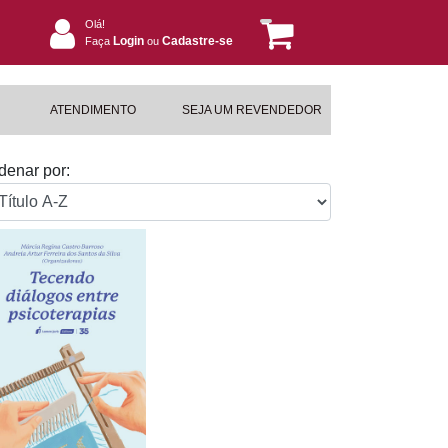
Olá!
Login
Cadastre-se
Faça
ou
ATENDIMENTO
SEJA UM REVENDEDOR
denar por: