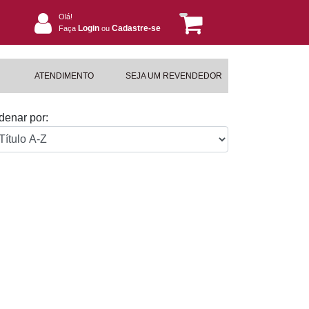
Olá!
Login
Cadastre-se
Faça
ou
ATENDIMENTO
SEJA UM REVENDEDOR
denar por: