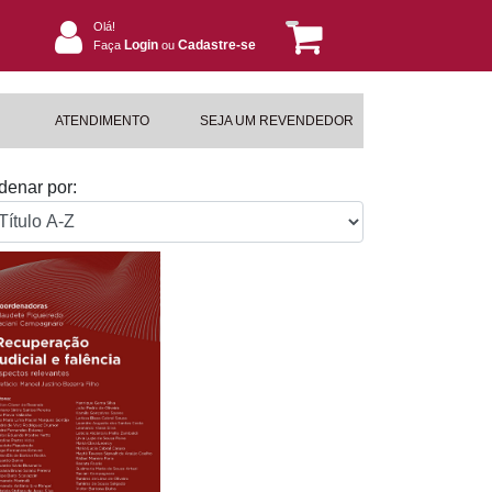
Olá!
Login
Cadastre-se
Faça
ou
ATENDIMENTO
SEJA UM REVENDEDOR
denar por: