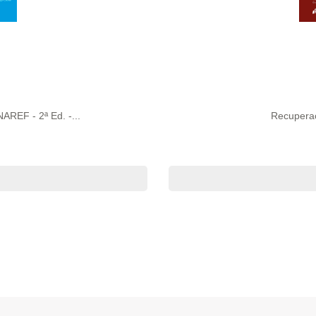
REF - 2ª Ed. -...
Recuperaç