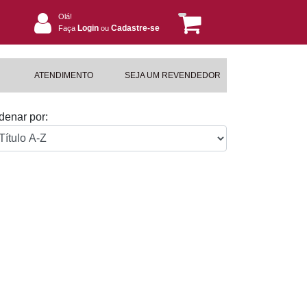
Olá!
Login
Cadastre-se
Faça
ou
ATENDIMENTO
SEJA UM REVENDEDOR
denar por: