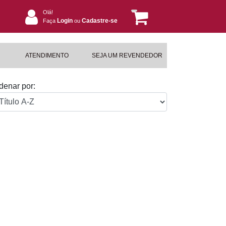
Olá!
Login
Cadastre-se
Faça
ou
ATENDIMENTO
SEJA UM REVENDEDOR
denar por: