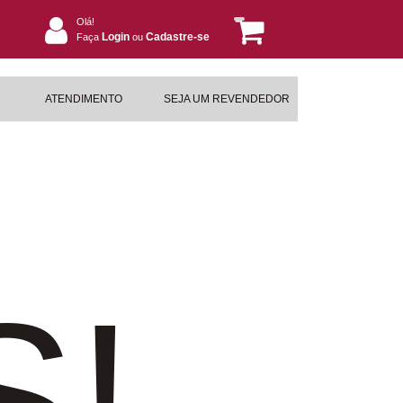
Olá!
Login
Cadastre-se
Faça
ou
ATENDIMENTO
SEJA UM REVENDEDOR
S!