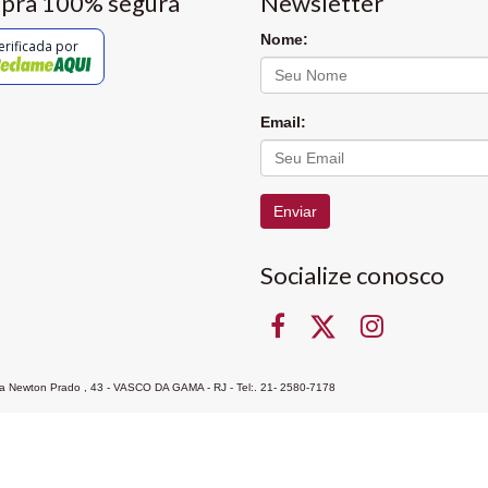
pra 100% segura
Newsletter
Nome:
erificada por
Email:
Enviar
Socialize conosco
Rua Newton Prado , 43 - VASCO DA GAMA - RJ - Tel:. 21- 2580-7178
ocon