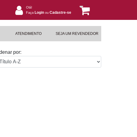
Olá!
Login
Cadastre-se
Faça
ou
ATENDIMENTO
SEJA UM REVENDEDOR
denar por: