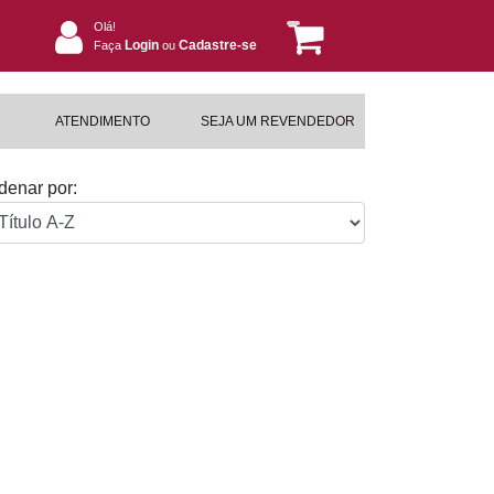
Olá!
Login
Cadastre-se
Faça
ou
ATENDIMENTO
SEJA UM REVENDEDOR
denar por: