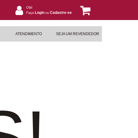
Olá!
Login
Cadastre-se
Faça
ou
ATENDIMENTO
SEJA UM REVENDEDOR
S!