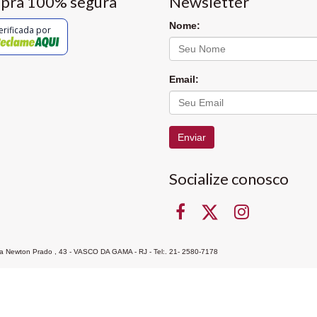
pra 100% segura
Newsletter
Nome:
erificada por
Email:
Enviar
Socialize conosco
Rua Newton Prado , 43 - VASCO DA GAMA - RJ - Tel:. 21- 2580-7178
ocon