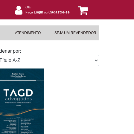
Olá!
Login
Cadastre-se
Faça
ou
ATENDIMENTO
SEJA UM REVENDEDOR
denar por: