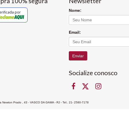
pra 100% segura
Newsletter
Nome:
erificada por
Email:
Enviar
Socialize conosco
Rua Newton Prado , 43 - VASCO DA GAMA - RJ - Tel:. 21- 2580-7178
ocon