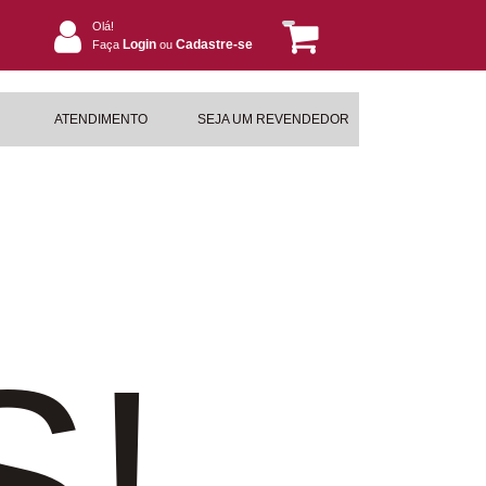
Olá!
Login
Cadastre-se
Faça
ou
ATENDIMENTO
SEJA UM REVENDEDOR
S!