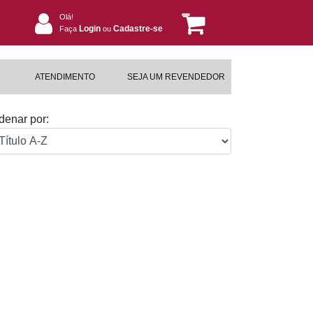
Olá!
Login
Cadastre-se
Faça
ou
ATENDIMENTO
SEJA UM REVENDEDOR
denar por: