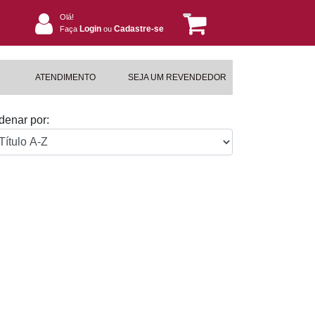
Olá!
Login
Cadastre-se
Faça
ou
ATENDIMENTO
SEJA UM REVENDEDOR
denar por: