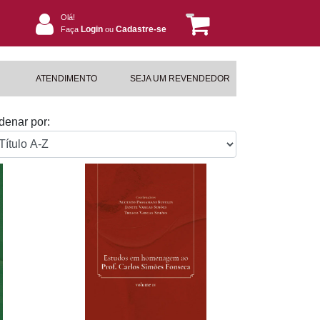
Olá!
Login
Cadastre-se
Faça
ou
ATENDIMENTO
SEJA UM REVENDEDOR
denar por: