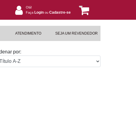
Olá!
Login
Cadastre-se
Faça
ou
ATENDIMENTO
SEJA UM REVENDEDOR
denar por: