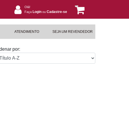
Olá!
Login
Cadastre-se
Faça
ou
ATENDIMENTO
SEJA UM REVENDEDOR
denar por: