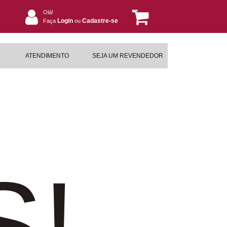
Olá!
Login
Cadastre-se
Faça
ou
ATENDIMENTO
SEJA UM REVENDEDOR
S!