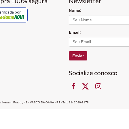
pra 100% segura
Newsletter
Nome:
erificada por
Email:
Enviar
Socialize conosco
Rua Newton Prado , 43 - VASCO DA GAMA - RJ - Tel:. 21- 2580-7178
ocon