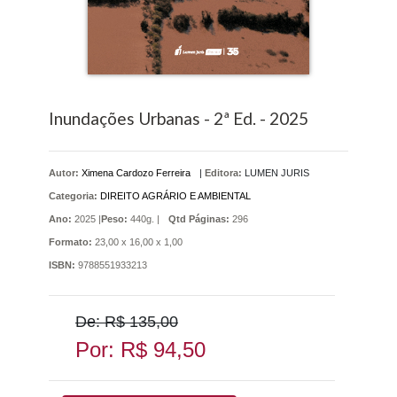
Inundações Urbanas - 2ª Ed. - 2025
Autor:
Ximena Cardozo Ferreira
|
Editora:
LUMEN JURIS
Categoria:
DIREITO AGRÁRIO E AMBIENTAL
Ano:
2025 |
Peso:
440g. |
Qtd Páginas:
296
Formato:
23,00 x 16,00 x 1,00
ISBN:
9788551933213
De: R$ 135,00
Por: R$ 94,50