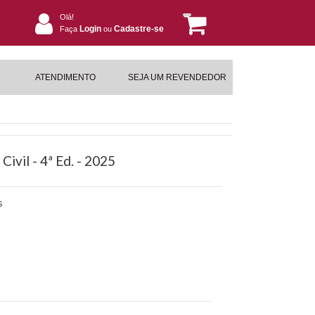
Olá!
Login
Cadastre-se
Faça
ou
ATENDIMENTO
SEJA UM REVENDEDOR
ivil - 4ª Ed. - 2025
S