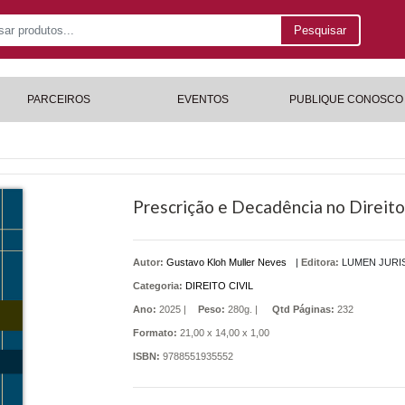
Pesquisar
PARCEIROS
EVENTOS
PUBLIQUE CONOSCO
Prescrição e Decadência no Direito C
Autor:
Gustavo Kloh Muller Neves
|
Editora:
LUMEN JURI
Categoria:
DIREITO CIVIL
Ano:
2025 |
Peso:
280g. |
Qtd Páginas:
232
Formato:
21,00 x 14,00 x 1,00
ISBN:
9788551935552