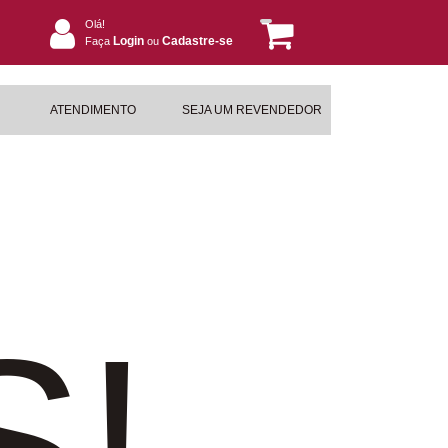
Olá!
Login
Cadastre-se
Faça
ou
ATENDIMENTO
SEJA UM REVENDEDOR
S!