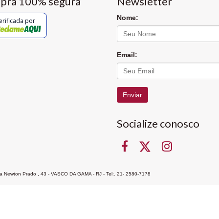
pra 100% segura
Newsletter
Nome:
erificada por
Email:
Enviar
Socialize conosco
Rua Newton Prado , 43 - VASCO DA GAMA - RJ - Tel:. 21- 2580-7178
ocon