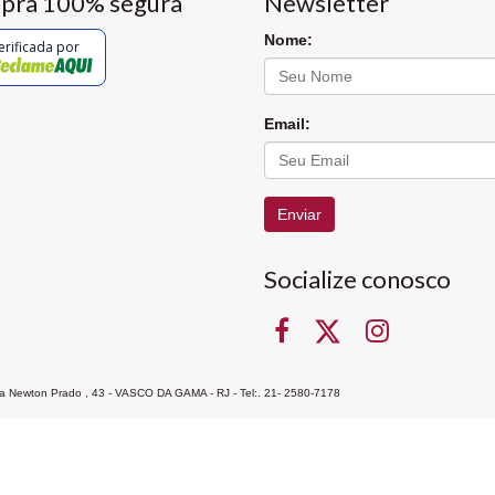
pra 100% segura
Newsletter
Nome:
erificada por
Email:
Enviar
Socialize conosco
Rua Newton Prado , 43 - VASCO DA GAMA - RJ - Tel:. 21- 2580-7178
ocon