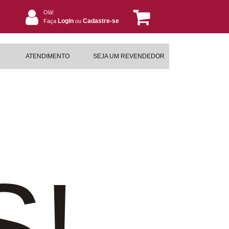
Olá!
Login
Cadastre-se
Faça
ou
ATENDIMENTO
SEJA UM REVENDEDOR
S!