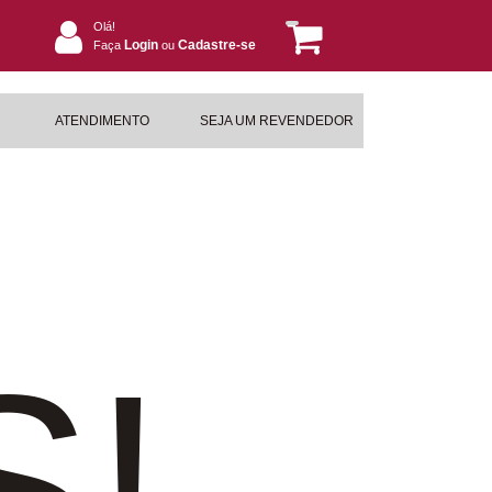
Olá!
Login
Cadastre-se
Faça
ou
ATENDIMENTO
SEJA UM REVENDEDOR
S!