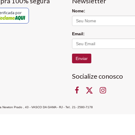
pra 100% segura
Newsletter
Nome:
erificada por
Email:
Enviar
Socialize conosco
Rua Newton Prado , 43 - VASCO DA GAMA - RJ - Tel:. 21- 2580-7178
ocon